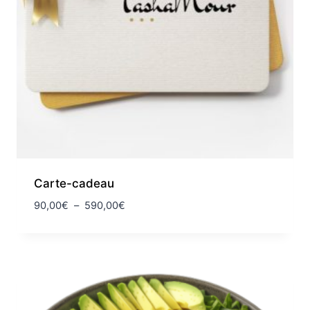
Carte-cadeau
Plage
90,00
€
–
590,00
€
de
prix :
90,00€
à
590,00€