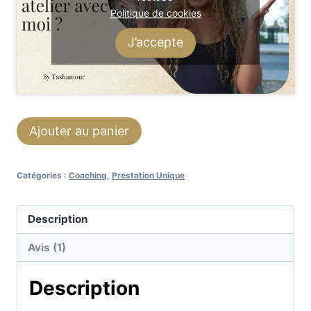
Politique de cookies
J’accepte
quantité
Ajouter au panier
de
Pack
Catégories :
Coaching
,
Prestation Unique
Morphologie
H/F
Description
Avis (1)
Description