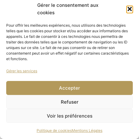
Gérer le consentement aux
Pour toute réclamation merci de contacter le
cookies
service clientèle à l’adresse postale ou mail du
Prestataire indiquée à l’ARTICLE 1 des
Pour offrir les meilleures expériences, nous utilisons des technologies
telles que les cookies pour stocker et/ou accéder aux informations des
présentes CGV.
appareils. Le fait de consentir à ces technologies nous permettra de
Le Client est informé qu’il peut en tout état de
traiter des données telles que le comportement de navigation ou les ID
uniques sur ce site. Le fait de ne pas consentir ou de retirer son
cause recourir à une médiation
consentement peut avoir un effet négatif sur certaines caractéristiques
conventionnelle, auprès des instances de
et fonctions.
médiation sectorielles existantes ou à tout
Gérer les services
mode alternatif de règlement des différends
(conciliation, par exemple) en cas de
Accepter
contestation.
Refuser
Le Client est également informé qu’il peut,
Voir les préférences
également recourir à la plateforme de
Règlement en Ligne des Litige (RLL)
Politique de cookies
Mentions Légales
:https://webgate.ec.europa.eu/odr/main/index.